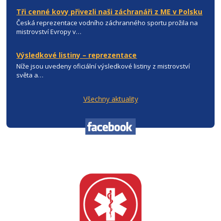
Tři cenné kovy přivezli naši záchranáři z ME v Polsku
Česká reprezentace vodního záchranného sportu prožila na
mistrovství Evropy v…
Výsledkové listiny – reprezentace
Níže jsou uvedeny oficiální výsledkové listiny z mistrovství
světa a…
Všechny aktuality