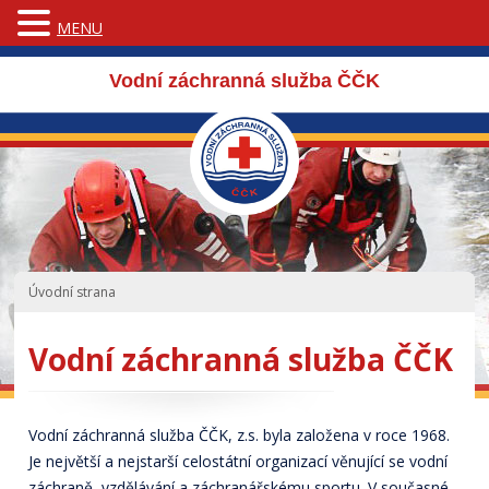
MENU
Vodní záchranná služba ČČK
Úvodní strana
Vodní záchranná služba ČČK
Vodní záchranná služba ČČK, z.s. byla založena v roce 1968.
Je největší a nejstarší celostátní organizací věnující se vodní
záchraně, vzdělávání a záchranářskému sportu. V současné