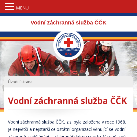
MENU
Vodní záchranná služba ČČK
Úvodní strana
Vodní záchranná služba ČČK
Vodní záchranná služba ČČK, z.s. byla založena v roce 1968.
Je největší a nejstarší celostátní organizací věnující se vodní
záchraně, vzdělávání a záchranářskému sportu. V současné