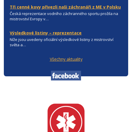
Tři cenné kovy přivezli naši záchranáři z ME v Polsku
Česká reprezentace vodního záchranného sportu prožila na
mistrovství Evropy v…
Výsledkové listiny – reprezentace
Níže jsou uvedeny oficiální výsledkové listiny z mistrovství
světa a…
Všechny aktuality