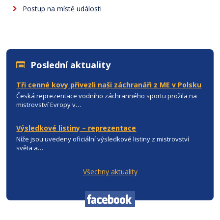
Postup na místě události
Poslední aktuality
Tři cenné kovy přivezli naši záchranáři z ME v Polsku
Česká reprezentace vodního záchranného sportu prožila na
mistrovství Evropy v…
Výsledkové listiny – reprezentace
Níže jsou uvedeny oficiální výsledkové listiny z mistrovství
světa a…
Všechny aktuality