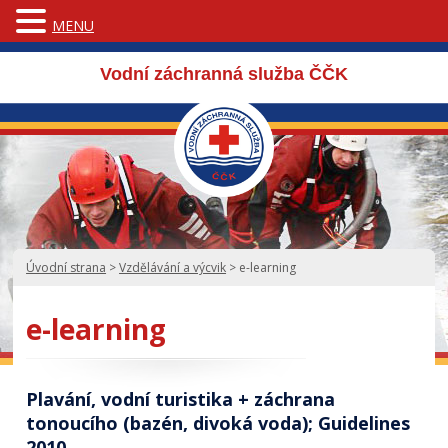
MENU
Vodní záchranná služba ČČK
Úvodní strana
>
Vzdělávání a výcvik
>
e-learning
e-learning
Plavání, vodní turistika + záchrana
tonoucího (bazén, divoká voda); Guidelines
2010