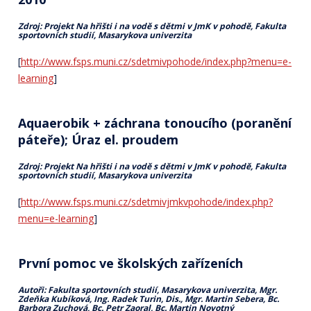
Zdroj: Projekt Na hřišti i na vodě s dětmi v JmK v pohodě, Fakulta
sportovních studií, Masarykova univerzita
[
http://www.fsps.muni.cz/sdetmivpohode/index.php?menu=e-
learning
]
Aquaerobik + záchrana tonoucího (poranění
páteře); Úraz el. proudem
Zdroj: Projekt Na hřišti i na vodě s dětmi v JmK v pohodě, Fakulta
sportovních studií, Masarykova univerzita
[
http://www.fsps.muni.cz/sdetmivjmkvpohode/index.php?
menu=e-learning
]
První pomoc ve školských zařízeních
Autoři: Fakulta sportovních studií, Masarykova univerzita, Mgr.
Zdeňka Kubíková, Ing. Radek Turin, Dis., Mgr. Martin Sebera,
Bc.
Barbora Zuchová, Bc. Petr Zaoral, Bc. Martin Novotný