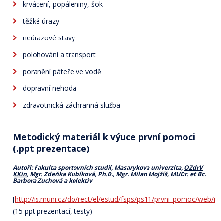
krvácení, popáleniny, šok
těžké úrazy
neúrazové stavy
polohování a transport
poranění páteře ve vodě
dopravní nehoda
zdravotnická záchranná služba
Metodický materiál k výuce první pomoci
(.ppt prezentace)
Autoři: Fakulta sportovních studií, Masarykova univerzita,
OZdrV
KKin
, Mgr. Zdeňka Kubíková, Ph.D., Mgr. Milan Mojžíš, MUDr. et Bc.
Barbora Zuchová a kolektiv
[
http://is.muni.cz/do/rect/el/estud/fsps/ps11/prvni_pomoc/web/in
(15 ppt prezentací, testy)