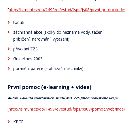
[
http://is.muni.cz/do/1499/el/estud/fsps/js08/prvni_pomoc/index.
tonutí
záchranná akce (skoky do neznámé vody, tažení,
přiblížení, narovnání, vytažení)
přivolání ZZS
Guidelines 2005
poranění páteře (stabilizační techniky)
První pomoc (e-learning + videa)
Autoři: Fakulta sportovních studií MU, ZZS Jihomoravského kraje
[
http://is.muni.cz/do/1499/el/estud/fsps/ps09/pomoc/web/index.
KPCR