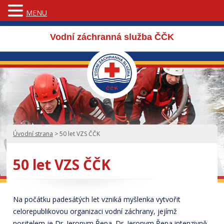
MENU
Vodní záchranná služba ČČK
Úvodní strana
>
50 let VZS ČČK
50 let VZS ČČK
Na počátku padesátých let vzniká myšlenka vytvořit
celorepublikovou organizaci vodní záchrany, jejímž
nositelem je Dr. Jeronym Řepa. Dr. Jeronym Řepa intenzivně