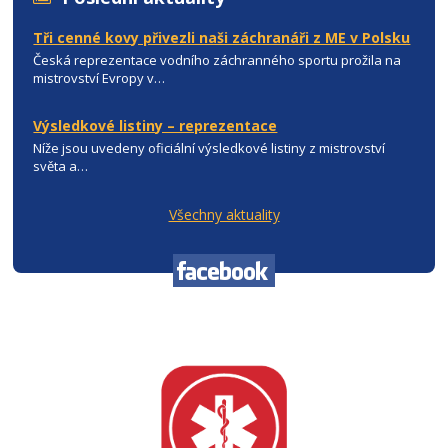
Tři cenné kovy přivezli naši záchranáři z ME v Polsku
Česká reprezentace vodního záchranného sportu prožila na
mistrovství Evropy v…
Výsledkové listiny – reprezentace
Níže jsou uvedeny oficiální výsledkové listiny z mistrovství
světa a…
Všechny aktuality