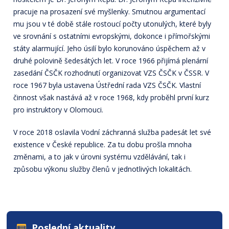
pracuje na prosazení své myšlenky. Smutnou argumentací
mu jsou v té době stále rostoucí počty utonulých, které byly
ve srovnání s ostatními evropskými, dokonce i přímořskými
státy alarmující. Jeho úsilí bylo korunováno úspěchem až v
druhé polovině šedesátých let. V roce 1966 přijímá plenární
zasedání ČSČK rozhodnutí organizovat VZS ČSČK v ČSSR. V
roce 1967 byla ustavena Ústřední rada VZS ČSČK. Vlastní
činnost však nastává až v roce 1968, kdy proběhl první kurz
pro instruktory v Olomouci.
V roce 2018 oslavila Vodní záchranná služba padesát let své
existence v České republice. Za tu dobu prošla mnoha
změnami, a to jak v úrovni systému vzdělávání, tak i
způsobu výkonu služby členů v jednotlivých lokalitách.
Poslední aktuality