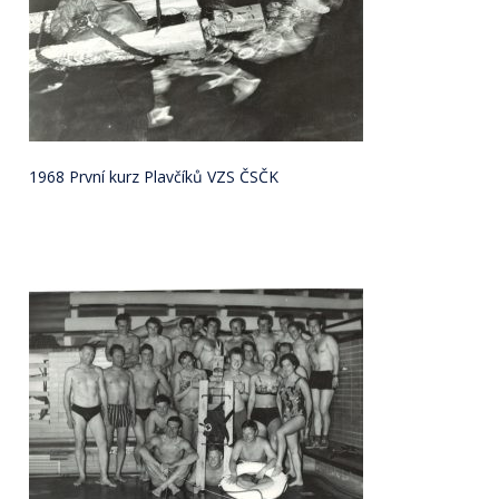
1968 První kurz Plavčíků VZS ČSČK