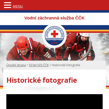
MENU
Vodní záchranná služba ČČK
Úvodní strana
>
50 let VZS ČČK
>
Historické fotografie
Historické fotografie