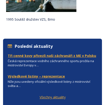
1995 Soutěž družstev VZS, Brno
Poslední aktuality
Tři cenné kovy přivezli naši záchranáři z ME v Polsku
Česká reprezentace vodního záchranného sportu prožila na
mistrovství Evropy v…
Výsledkové listiny – reprezentace
Níže jsou uvedeny oficiální výsledkové listiny z mistrovství
světa a…
Všechny aktuality