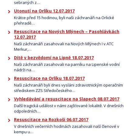
sebraných z…
Utonutí na Orlíku 12.07.2017
Krátce před 15 hodinou, byli naši záchranáři na Orlické
přehradě…
Resuscitace na Nových Mlýnech – Pasohlávkách
12.07.2017
Naši záchranáři zasahovali na Nových Mlýnech I v ATC
Merkur,…
Dítě v bezvědomí na Lipně 18.07.2017
Naši záchranáři zasahovali na parníku na Lipenské vodní
nádrži na…
Resuscitace na Orlíku 18.07.2017
Naši záchranáři byli dnes vysláni zdravotnickým operačním
střediskem ZZS Středočeského…
Vyhledávání a resuscitace na Slapech 08.07.2017
Další tragická událost v námi zajšťované lokalitě. V dnešních
odpoledních…
Resuscitace na Rozkoši 06.07.2017
V dnešních večerních hodinách zasahovali naší členové v
kempu u…