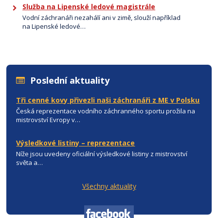
Služba na Lipenské ledové magistrále
Vodní záchranáři nezahálí ani v zimě, slouží například
na Lipenské ledové…
Poslední aktuality
Tři cenné kovy přivezli naši záchranáři z ME v Polsku
Česká reprezentace vodního záchranného sportu prožila na
mistrovství Evropy v…
Výsledkové listiny – reprezentace
Níže jsou uvedeny oficiální výsledkové listiny z mistrovství
světa a…
Všechny aktuality