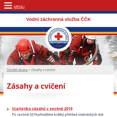
MENU
Vodní záchranná služba ČČK
Úvodní strana
>
Zásahy a cvičení
Zásahy a cvičení
Statistika zásahů v sezóně 2019
Po sezóně 2019 přinášíme krátký přehled statistických dat