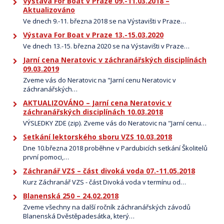
Výstava For Boat v Praze 09.-11.03.2018 –
Aktualizováno
Ve dnech 9.-11. března 2018 se na Výstavišti v Praze…
Výstava For Boat v Praze 13.-15.03.2020
Ve dnech 13.-15. března 2020 se na Výstavišti v Praze…
Jarní cena Neratovic v záchranářských disciplínách
09.03.2019
Zveme vás do Neratovic na "Jarní cenu Neratovic v
záchranářských…
AKTUALIZOVÁNO – Jarní cena Neratovic v
záchranářských disciplínách 10.03.2018
VÝSLEDKY ZDE (zip). Zveme vás do Neratovic na "Jarní cenu…
Setkání lektorského sboru VZS 10.03.2018
Dne 10.března 2018 proběhne v Pardubicích setkání Školitelů
první pomoci,…
Záchranář VZS – část divoká voda 07.-11.05.2018
Kurz Záchranář VZS - část Divoká voda v termínu od…
Blanenská 250 – 24.02.2018
Zveme všechny na další ročník záchranářských závodů
Blanenská Dvěstěpadesátka, který…