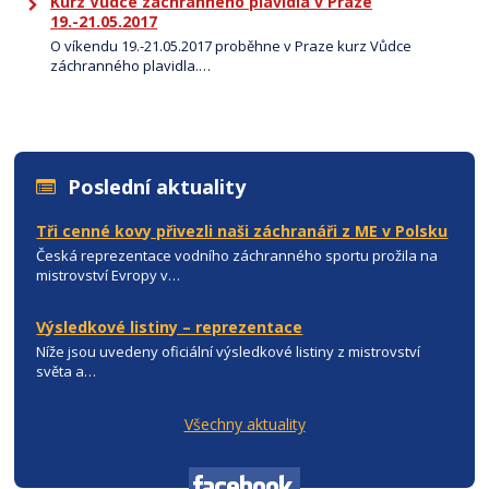
Kurz Vůdce záchranného plavidla v Praze
19.-21.05.2017
O víkendu 19.-21.05.2017 proběhne v Praze kurz Vůdce
záchranného plavidla.…
Poslední aktuality
Tři cenné kovy přivezli naši záchranáři z ME v Polsku
Česká reprezentace vodního záchranného sportu prožila na
mistrovství Evropy v…
Výsledkové listiny – reprezentace
Níže jsou uvedeny oficiální výsledkové listiny z mistrovství
světa a…
Všechny aktuality