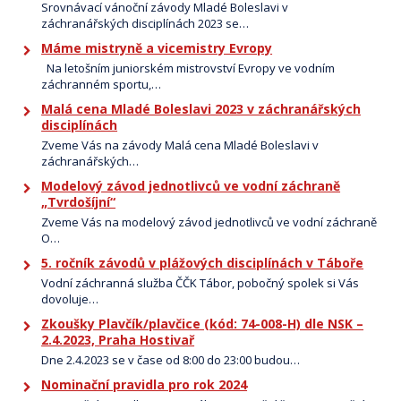
Srovnávací vánoční závody Mladé Boleslavi v
záchranářských disciplínách 2023 se…
Máme mistryně a vicemistry Evropy
Na letošním juniorském mistrovství Evropy ve vodním
záchranném sportu,…
Malá cena Mladé Boleslavi 2023 v záchranářských
disciplínách
Zveme Vás na závody Malá cena Mladé Boleslavi v
záchranářských…
Modelový závod jednotlivců ve vodní záchraně
„Tvrdošíjní“
Zveme Vás na modelový závod jednotlivců ve vodní záchraně
O…
5. ročník závodů v plážových disciplínách v Táboře
Vodní záchranná služba ČČK Tábor, pobočný spolek si Vás
dovoluje…
Zkoušky Plavčík/plavčice (kód: 74-008-H) dle NSK –
2.4.2023, Praha Hostivař
Dne 2.4.2023 se v čase od 8:00 do 23:00 budou…
Nominační pravidla pro rok 2024