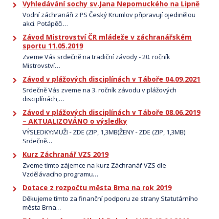
Vyhledávání sochy sv.Jana Nepomuckého na Lipně
Vodní záchranáři z PS Český Krumlov připravují ojedinělou
akci. Potápěči…
Závod Mistrovství ČR mládeže v záchranářském
sportu 11.05.2019
Zveme Vás srdečně na tradiční závody - 20. ročník
Mistrovství…
Závod v plážových disciplínách v Táboře 04.09.2021
Srdečně Vás zveme na 3. ročník závodu v plážových
disciplínách,…
Závod v plážových disciplínách v Táboře 08.06.2019
– AKTUALIZOVÁNO o výsledky
VÝSLEDKY:MUŽI - ZDE (ZIP, 1,3MB)ŽENY - ZDE (ZIP, 1,3MB)
Srdečně…
Kurz Záchranář VZS 2019
Zveme tímto zájemce na kurz Záchranář VZS dle
Vzdělávacího programu…
Dotace z rozpočtu města Brna na rok 2019
Děkujeme tímto za finanční podporu ze strany Statutárního
města Brna…