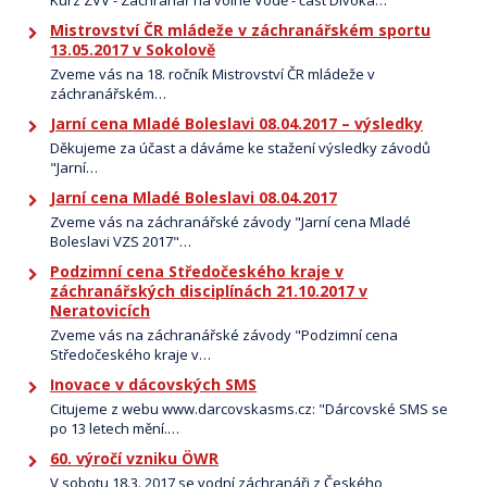
Kurz ZVV - Záchranář na volné Vodě - část Divoká…
Mistrovství ČR mládeže v záchranářském sportu
13.05.2017 v Sokolově
Zveme vás na 18. ročník Mistrovství ČR mládeže v
záchranářském…
Jarní cena Mladé Boleslavi 08.04.2017 – výsledky
Děkujeme za účast a dáváme ke stažení výsledky závodů
"Jarní…
Jarní cena Mladé Boleslavi 08.04.2017
Zveme vás na záchranářské závody "Jarní cena Mladé
Boleslavi VZS 2017"…
Podzimní cena Středočeského kraje v
záchranářských disciplínách 21.10.2017 v
Neratovicích
Zveme vás na záchranářské závody "Podzimní cena
Středočeského kraje v…
Inovace v dácovských SMS
Citujeme z webu www.darcovskasms.cz: "Dárcovské SMS se
po 13 letech mění.…
60. výročí vzniku ÖWR
V sobotu 18.3. 2017 se vodní záchranáři z Českého