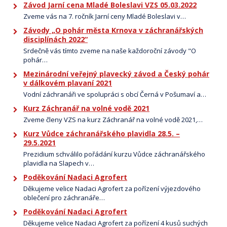
Závod Jarní cena Mladé Boleslavi VZS 05.03.2022
Zveme vás na 7. ročník Jarní ceny Mladé Boleslavi v…
Závody „O pohár města Krnova v záchranářských
disciplínách 2022“
Srdečně vás tímto zveme na naše každoroční závody "O
pohár…
Mezinárodní veřejný plavecký závod a Český pohár
v dálkovém plavaní 2021
Vodní záchranáři ve spolupráci s obcí Černá v Pošumaví a…
Kurz Záchranář na volné vodě 2021
Zveme členy VZS na kurz Záchranář na volné vodě 2021,…
Kurz Vůdce záchranářského plavidla 28.5. –
29.5.2021
Prezidium schválilo pořádání kurzu Vůdce záchranářského
plavidla na Slapech v…
Poděkování Nadaci Agrofert
Děkujeme velice Nadaci Agrofert za pořízení výjezdového
oblečení pro záchranáře…
Poděkování Nadaci Agrofert
Děkujeme velice Nadaci Agrofert za pořízení 4 kusů suchých