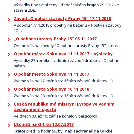
Výsledky Podzimní ceny Středočeského kraje VZS 2017 ke
stažení ZDE.
Závod „O pohár starosty Prahy 15“ 17.11.2018
V sobotu 17.11.2018 proběhly na bazénu v Hostivaři závody
"O…
„O pohár starosty Prahy 15“ 05.11.2017
Zveme vás na závody "O pohár starosty Prahy 15", které…
O pohár města Sokolova 11.11.2017 – výsledky
Výsledky 27. ročníku tradičních závodů družstev - O pohár
města…
O pohár města Sokolova 11.11.2017
Zveme vás na 27. ročník tradičních závodů družstev - O…
O pohár města Sokolova 10.11.2018
Zveme vás na 28. ročník tradičních závodů družstev - O…
Česká republika má mistryni Evropy ve vodním
záchranném sportu
Ve dnech 03. až 10. září se konalo v belgických…
Utonutí na Orlíku 12.07.2017
Krátce před 15 hodinou, byli naši záchranáři na Orlické