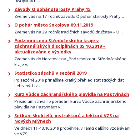
disciplínách…
Závody O pohár starosty Prahy 15
Zveme vás na 17. ročník závodu O pohár starosty Prahy…
O pohár města Sokolova 09.11.2019
Zveme vás na 29. ročník tradičních závodů družstev – O…
Podzimní cena Středočeského kraje v
záchranářských disciplínách 05.10.2019 –
aktualizováno o výsledky
Zveme vás do Neratovic na „Podzimní cenu Středočeského
kraje v…
Statistika zásahů v sezóně 2019
Po sezóně 2019 přinášíme krátký přehled statistických dat
sebraných z…
Kurz Vůdce záchranářského plavidla na Pastvinách
Prezidium schválilo pořádání kurzu Vůdce záchranářského
plavidla na Pastvinách v…
Setkání školitelů, instruktorů a lektorů VZS na
Nových Mlýnech
Ve dnech 11.-13.10.2019 proběhne, v rámci dalšího vzdělávání
ve VZS,…