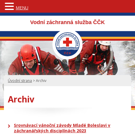
MENU
Vodní záchranná služba ČČK
Úvodní strana
>
Archiv
Archiv
Srovnávací vánoční závody Mladé Boleslavi v
záchranářských disciplínách 2023