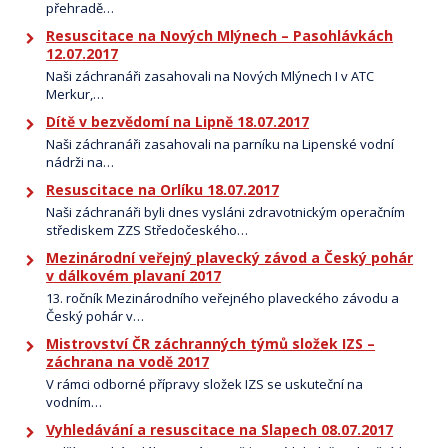
přehradě…
Resuscitace na Nových Mlýnech – Pasohlávkách
12.07.2017
Naši záchranáři zasahovali na Nových Mlýnech I v ATC
Merkur,…
Dítě v bezvědomí na Lipně 18.07.2017
Naši záchranáři zasahovali na parníku na Lipenské vodní
nádrži na…
Resuscitace na Orlíku 18.07.2017
Naši záchranáři byli dnes vysláni zdravotnickým operačním
střediskem ZZS Středočeského…
Mezinárodní veřejný plavecký závod a Český pohár
v dálkovém plavaní 2017
13. ročník Mezinárodního veřejného plaveckého závodu a
Český pohár v…
Mistrovství ČR záchranných týmů složek IZS –
záchrana na vodě 2017
V rámci odborné přípravy složek IZS se uskuteční na
vodním…
Vyhledávání a resuscitace na Slapech 08.07.2017