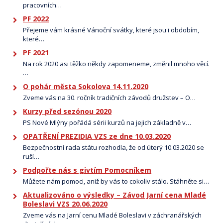
pracovních…
PF 2022
Přejeme vám krásné Vánoční svátky, které jsou i obdobím,
které…
PF 2021
Na rok 2020 asi těžko někdy zapomeneme, změnil mnoho věcí.
…
O pohár města Sokolova 14.11.2020
Zveme vás na 30. ročník tradičních závodů družstev – O…
Kurzy před sezónou 2020
PS Nové Mlýny pořádá sérii kurzů na jejich základně v…
OPATŘENÍ PREZIDIA VZS ze dne 10.03.2020
Bezpečnostní rada státu rozhodla, že od úterý 10.03.2020 se
ruší…
Podpořte nás s givtím Pomocníkem
Můžete nám pomoci, aniž by vás to cokoliv stálo. Stáhněte si…
Aktualizováno o výsledky – Závod Jarní cena Mladé
Boleslavi VZS 20.06.2020
Zveme vás na Jarní cenu Mladé Boleslavi v záchranářských