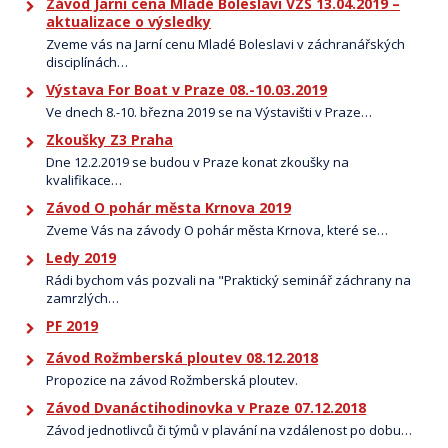
Závod Jarní cena Mladé Boleslavi VZS 13.04.2019 –
aktualizace o výsledky
Zveme vás na Jarní cenu Mladé Boleslavi v záchranářských
disciplínách…
Výstava For Boat v Praze 08.-10.03.2019
Ve dnech 8.-10. března 2019 se na Výstavišti v Praze…
Zkoušky Z3 Praha
Dne 12.2.2019 se budou v Praze konat zkoušky na
kvalifikace…
Závod O pohár města Krnova 2019
Zveme Vás na závody O pohár města Krnova, které se…
Ledy 2019
Rádi bychom vás pozvali na "Praktický seminář záchrany na
zamrzlých…
PF 2019
Závod Rožmberská ploutev 08.12.2018
Propozice na závod Rožmberská ploutev.
Závod Dvanáctihodinovka v Praze 07.12.2018
Závod jednotlivců či týmů v plavání na vzdálenost po dobu…