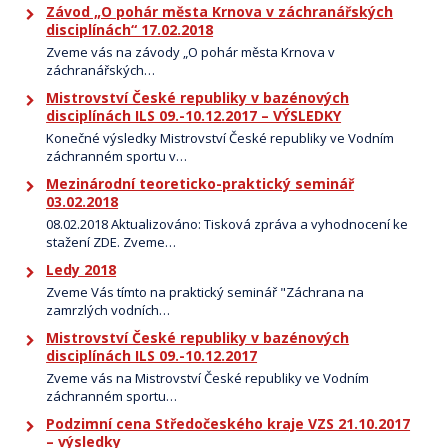
Závod „O pohár města Krnova v záchranářských
disciplínách“ 17.02.2018
Zveme vás na závody „O pohár města Krnova v
záchranářských…
Mistrovství České republiky v bazénových
disciplínách ILS 09.-10.12.2017 – VÝSLEDKY
Konečné výsledky Mistrovství České republiky ve Vodním
záchranném sportu v…
Mezinárodní teoreticko-praktický seminář
03.02.2018
08.02.2018 Aktualizováno: Tisková zpráva a vyhodnocení ke
stažení ZDE. Zveme…
Ledy 2018
Zveme Vás tímto na praktický seminář "Záchrana na
zamrzlých vodních…
Mistrovství České republiky v bazénových
disciplínách ILS 09.-10.12.2017
Zveme vás na Mistrovství České republiky ve Vodním
záchranném sportu…
Podzimní cena Středočeského kraje VZS 21.10.2017
– výsledky