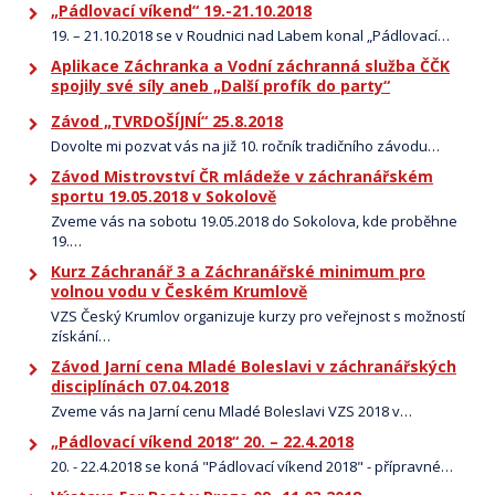
„Pádlovací víkend“ 19.-21.10.2018
19. – 21.10.2018 se v Roudnici nad Labem konal „Pádlovací…
Aplikace Záchranka a Vodní záchranná služba ČČK
spojily své síly aneb „Další profík do party“
Závod „TVRDOŠÍJNÍ“ 25.8.2018
Dovolte mi pozvat vás na již 10. ročník tradičního závodu…
Závod Mistrovství ČR mládeže v záchranářském
sportu 19.05.2018 v Sokolově
Zveme vás na sobotu 19.05.2018 do Sokolova, kde proběhne
19.…
Kurz Záchranář 3 a Záchranářské minimum pro
volnou vodu v Českém Krumlově
VZS Český Krumlov organizuje kurzy pro veřejnost s možností
získání…
Závod Jarní cena Mladé Boleslavi v záchranářských
disciplínách 07.04.2018
Zveme vás na Jarní cenu Mladé Boleslavi VZS 2018 v…
„Pádlovací víkend 2018“ 20. – 22.4.2018
20. - 22.4.2018 se koná "Pádlovací víkend 2018" - přípravné…