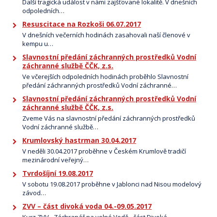
Další tragická událost v námi zajšťované lokalitě. V dnešních
odpoledních…
Resuscitace na Rozkoši 06.07.2017
V dnešních večerních hodinách zasahovali naší členové v
kempu u…
Slavnostní předání záchranných prostředků Vodní
záchranné službě ČČK, z.s.
Ve včerejších odpoledních hodinách proběhlo Slavnostní
předání záchranných prostředků Vodní záchranné…
Slavnostní předání záchranných prostředků Vodní
záchranné službě ČČK, z.s.
Zveme Vás na slavnostní předání záchranných prostředků
Vodní záchranné službě…
Krumlovský hastrman 30.04.2017
V neděli 30.04.2017 proběhne v Českém Krumlově tradičí
mezinárodní veřejný…
Tvrdošíjní 19.08.2017
V sobotu 19.08.2017 proběhne v Jablonci nad Nisou modelový
závod…
ZVV – část divoká voda 04.-09.05.2017