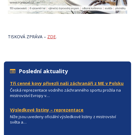
TISKOVÁ ZPRÁVA –
ZDE
.
Poslední aktuality
Tři cenné kovy přivezli naši záchranáři z ME v Polsku
Česká reprezentace vodního záchranného sportu prožila na
mistrovství Evropy v…
Výsledkové listiny – reprezentace
Níže jsou uvedeny oficiální výsledkové listiny z mistrovství
světa a…