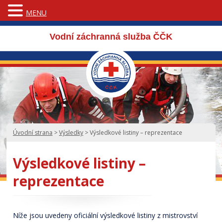
MENU
Vodní záchranná služba ČČK
Úvodní strana
>
Výsledky
>
Výsledkové listiny – reprezentace
Výsledkové listiny –
reprezentace
Níže jsou uvedeny oficiální výsledkové listiny z mistrovství