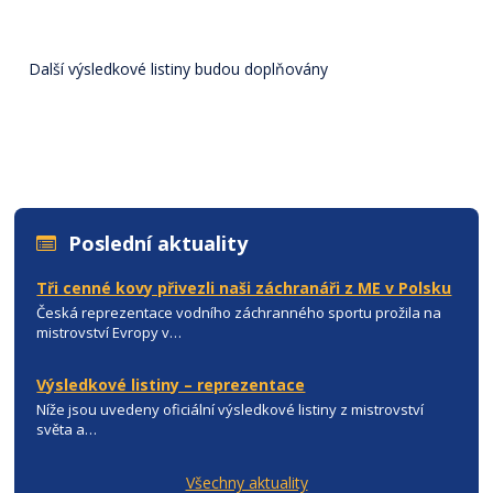
Další výsledkové listiny budou doplňovány
Poslední aktuality
Tři cenné kovy přivezli naši záchranáři z ME v Polsku
Česká reprezentace vodního záchranného sportu prožila na
mistrovství Evropy v…
Výsledkové listiny – reprezentace
Níže jsou uvedeny oficiální výsledkové listiny z mistrovství
světa a…
Všechny aktuality