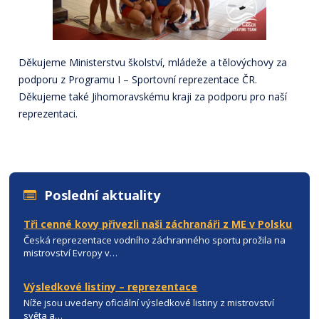
Děkujeme Ministerstvu školství, mládeže a tělovýchovy za
podporu z Programu I – Sportovní reprezentace ČR.
Děkujeme také Jihomoravskému kraji za podporu pro naší
reprezentaci.
Poslední aktuality
Tři cenné kovy přivezli naši záchranáři z ME v Polsku
Česká reprezentace vodního záchranného sportu prožila na
mistrovství Evropy v…
Výsledkové listiny – reprezentace
Níže jsou uvedeny oficiální výsledkové listiny z mistrovství
světa a…