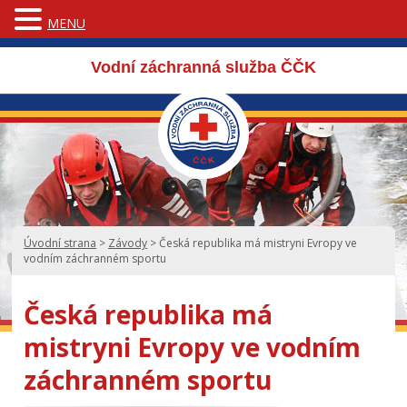
MENU
Vodní záchranná služba ČČK
Úvodní strana
>
Závody
>
Česká republika má mistryni Evropy ve
vodním záchranném sportu
Česká republika má
mistryni Evropy ve vodním
záchranném sportu