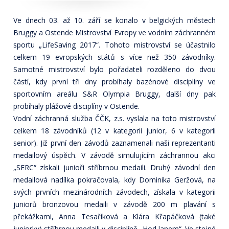
Ve dnech 03. až 10. září se konalo v belgických městech
Bruggy a Ostende Mistrovství Evropy ve vodním záchranném
sportu „LifeSaving 2017“. Tohoto mistrovství se účastnilo
celkem 19 evropských států s více než 350 závodníky.
Samotné mistrovství bylo pořadateli rozděleno do dvou
částí, kdy první tři dny probíhaly bazénové disciplíny ve
sportovním areálu S&R Olympia Bruggy, další dny pak
probíhaly plážové disciplíny v Ostende.
Vodní záchranná služba ČČK, z.s. vyslala na toto mistrovství
celkem 18 závodníků (12 v kategorii junior, 6 v kategorii
senior). Již první den závodů zaznamenali naši reprezentanti
medailový úspěch. V závodě simulujícím záchrannou akci
„SERC“ získali junioři stříbrnou medaili. Druhý závodní den
medailová nadílka pokračovala, kdy Dominika Geržová, na
svých prvních mezinárodních závodech, získala v kategorii
juniorů bronzovou medaili v závodě 200 m plavání s
překážkami, Anna Tesaříková a Klára Křapáčková (také
juniorky) stříbrnou medaili v disciplíně „Hod lanem“. Ve stejné