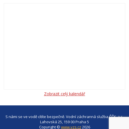
Zobrazit celý kalendář
S námi se ve vodě cítíte bezpečně. Vodní záchranná služba ČČK, z.s.
Lahovská 25, 159 00 Praha 5
Copyright ©
www.vzs.cz
2026