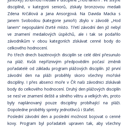
disciplíně, v kategorii seniorů, získaly bronzovou medaili
Zdena Krčálová a Jana Ansorgová. Na Davida Macka s
Janem Svobodou (kategorie junioři) zbylo v závodě „Hod
lanem“ nepopulární čtvrté místo. Třetí závodní den již nebyl
ve znamení medailových úspěchů, ale i tak se podařilo
závodníkům v obou kategoriích získávat cenné body do
celkového hodnocení.
Po třech dnech bazénových disciplín se celé dění přesunulo
na pláž. Kvůli nepříznivým předpovědím počasí změnili
pořadatelé od základu program plážových disciplín. Již první
závodní den na pláži proběhly skoro všechny mořské
disciplíny. I přes absenci moře v ČR naši závodnici získávali
body do celkového hodnocení. Druhý den plážových disciplín
se nesl ve znamení deště a silného větru a velkých vln, proto
byly naplánovaný pouze disciplíny probíhající na pláži.
Dopoledne proběhly sprinty jednotlivců i štafet.
Poslední závodní den a poslední možnost bojovat o cenné
kovy. Program byl pořadateli upraven tak, aby všechny