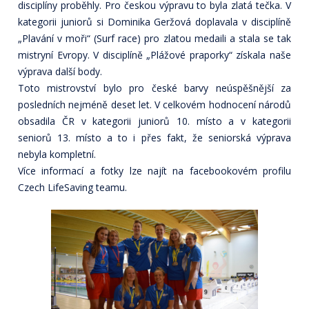
disciplíny proběhly. Pro českou výpravu to byla zlatá tečka. V
kategorii juniorů si Dominika Geržová doplavala v disciplíně
„Plavání v moři“ (Surf race) pro zlatou medaili a stala se tak
mistryní Evropy. V disciplíně „Plážové praporky“ získala naše
výprava další body.
Toto mistrovství bylo pro české barvy neúspěšnější za
posledních nejméně deset let. V celkovém hodnocení národů
obsadila ČR v kategorii juniorů 10. místo a v kategorii
seniorů 13. místo a to i přes fakt, že seniorská výprava
nebyla kompletní.
Více informací a fotky lze najít na facebookovém profilu
Czech LifeSaving teamu.