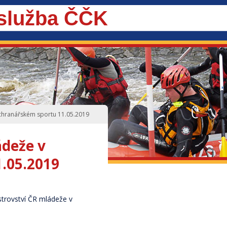
 služba ČČK
áchranářském sportu 11.05.2019
ádeže v
.05.2019
strovství ČR mládeže v