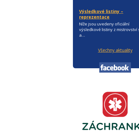
Výsledkové listiny –
reprezentace
Níže jsou uvedeny oficiální
výsledkové listiny z mistrovství
a…
Všechny aktuality