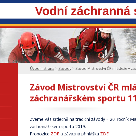
Vodní záchranná
Úvodní strana
>
Závody
>
Závod Mistrovství ČR mládeže v z
Závod Mistrovství ČR ml
záchranářském sportu 11
Zveme Vás srdečně na tradiční závody – 20. ročník Mi
záchranářském sportu 2019.
Propozice
ZDE
a závazná přihláška
ZDE
.