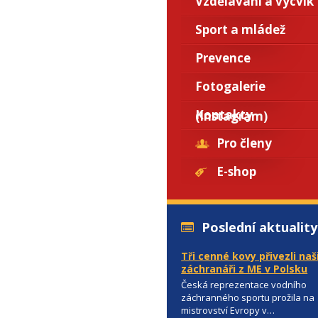
Vzdělávání a výcvik
Sport a mládež
Prevence
Fotogalerie
Kontakty
(Instagram)
Pro členy
E-shop
Poslední aktuality
Tři cenné kovy přivezli naš
záchranáři z ME v Polsku
Česká reprezentace vodního
záchranného sportu prožila na
mistrovství Evropy v…