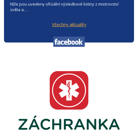
Níže jsou uvedeny oficiální výsledkové listiny z mistrovství
světa a…
Všechny aktuality