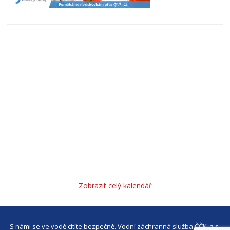
Zobrazit celý kalendář
S námi se ve vodě cítíte bezpečně. Vodní záchranná služba ČČK, z.s.