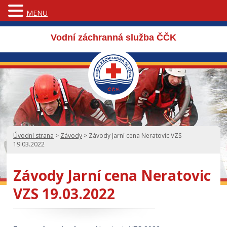
MENU
Vodní záchranná služba ČČK
Úvodní strana
>
Závody
>
Závody Jarní cena Neratovic VZS
19.03.2022
Závody Jarní cena Neratovic
VZS 19.03.2022