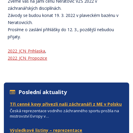
Zveme vás na Jarní cenu Neratovic VZS 2022 v
záchranářských disciplínách.
Závody se budou konat 19. 3. 2022 v plaveckém bazénu v
Neratovicích.
Prosíme o zaslání přihlášky do 12. 3., pozdější nebudou
přijaty.
2022_JCN_Prihlaska
,
2022_JCN_Propozice
Poslední aktuality
Tři cenné kovy přivezli naši záchranáři z ME v Polsku
Česká reprezentace vodního záchranného sportu prožila na
mistrovství Evropy v…
Výsledkové listiny – reprezentace