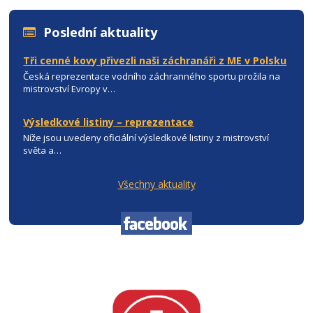
Poslední aktuality
Tři cenné kovy přivezli naši záchranáři z ME v Polsku
Česká reprezentace vodního záchranného sportu prožila na
mistrovství Evropy v…
Výsledkové listiny – reprezentace
Níže jsou uvedeny oficiální výsledkové listiny z mistrovství
světa a…
Všechny aktuality