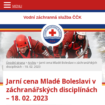
MENU
Vodní záchranná služba ČČK
Úvodní strana
>
Archiv
>
Jarní cena Mladé Boleslavi v záchranářských
disciplínách – 18. 02. 2023
Jarní cena Mladé Boleslavi v
záchranářských disciplínách
– 18. 02. 2023