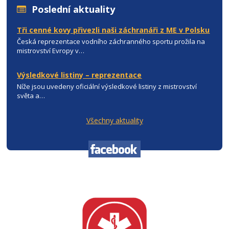
Poslední aktuality
Tři cenné kovy přivezli naši záchranáři z ME v Polsku
Česká reprezentace vodního záchranného sportu prožila na
mistrovství Evropy v…
Výsledkové listiny – reprezentace
Níže jsou uvedeny oficiální výsledkové listiny z mistrovství
světa a…
Všechny aktuality