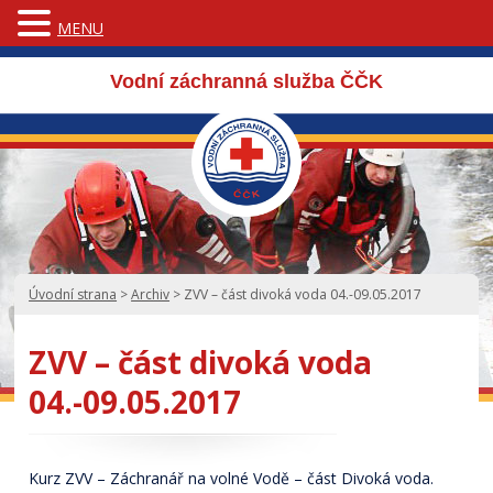
MENU
Vodní záchranná služba ČČK
Úvodní strana
>
Archiv
>
ZVV – část divoká voda 04.-09.05.2017
ZVV – část divoká voda
04.-09.05.2017
Kurz ZVV – Záchranář na volné Vodě – část Divoká voda.