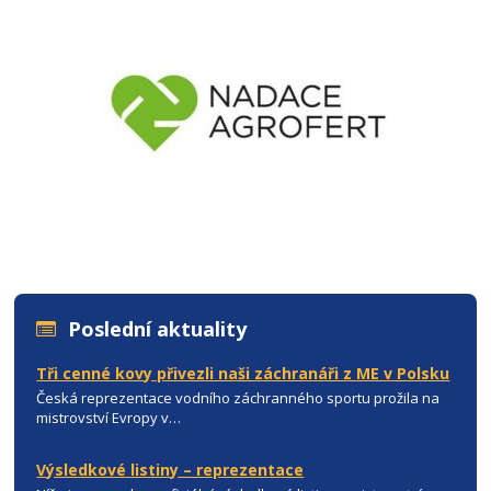
Poslední aktuality
Tři cenné kovy přivezli naši záchranáři z ME v Polsku
Česká reprezentace vodního záchranného sportu prožila na
mistrovství Evropy v…
Výsledkové listiny – reprezentace