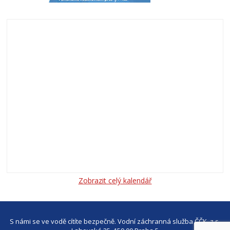
Zobrazit celý kalendář
S námi se ve vodě cítíte bezpečně. Vodní záchranná služba ČČK, z.s.