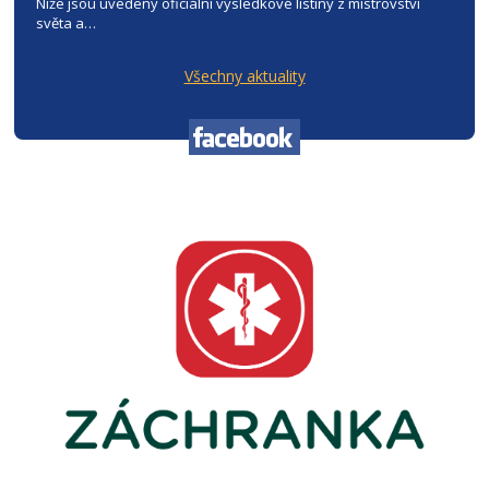
Níže jsou uvedeny oficiální výsledkové listiny z mistrovství
světa a…
Všechny aktuality