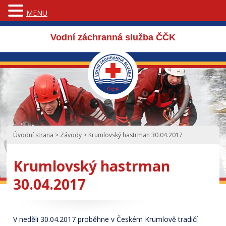
MENU
Vodní záchranná služba ČČK
Úvodní strana
>
Závody
>
Krumlovský hastrman 30.04.2017
Krumlovský hastrman
30.04.2017
V neděli 30.04.2017 proběhne v Českém Krumlově tradičí