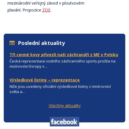
mezinárodní veřejný závod v ploutvovém
plavání. Propozice
ZDE
.
Poslední aktuality
Tři cenné kovy přivezli naši záchranáři z ME v Polsku
Česká reprezentace vodního záchranného sportu prožila na
mistrovství Evropy v…
Výsledkové listiny – reprezentace
Níže jsou uvedeny oficiální výsledkové listiny z mistrovství
světa a…
Všechny aktuality