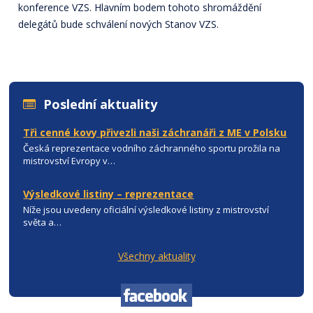
konference VZS. Hlavním bodem tohoto shromáždění
delegátů bude schválení nových Stanov VZS.
Poslední aktuality
Tři cenné kovy přivezli naši záchranáři z ME v Polsku
Česká reprezentace vodního záchranného sportu prožila na
mistrovství Evropy v…
Výsledkové listiny – reprezentace
Níže jsou uvedeny oficiální výsledkové listiny z mistrovství
světa a…
Všechny aktuality