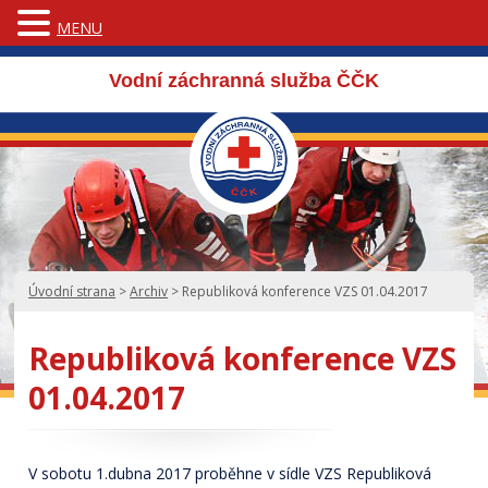
MENU
Vodní záchranná služba ČČK
Úvodní strana
>
Archiv
>
Republiková konference VZS 01.04.2017
Republiková konference VZS
01.04.2017
V sobotu 1.dubna 2017 proběhne v sídle VZS Republiková