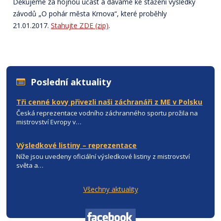
Děkujeme za hojnou účast a dáváme ke stažení výsledky
závodů „O pohár města Krnova“, které proběhly
21.01.2017.
Stahujte ZDE (zip)
.
Poslední aktuality
Tři cenné kovy přivezli naši záchranáři z ME v Polsku
Česká reprezentace vodního záchranného sportu prožila na
mistrovství Evropy v…
Výsledkové listiny – reprezentace
Níže jsou uvedeny oficiální výsledkové listiny z mistrovství
světa a…
Všechny aktuality