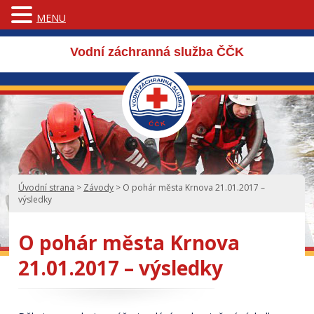
MENU
Vodní záchranná služba ČČK
Úvodní strana
>
Závody
>
O pohár města Krnova 21.01.2017 –
výsledky
O pohár města Krnova
21.01.2017 – výsledky