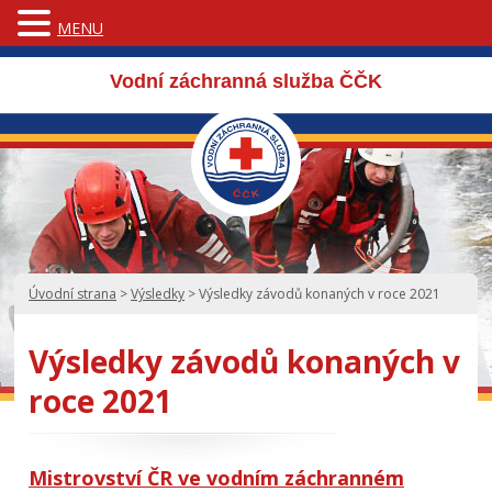
MENU
Vodní záchranná služba ČČK
Úvodní strana
>
Výsledky
>
Výsledky závodů konaných v roce 2021
Výsledky závodů konaných v
roce 2021
Mistrovství ČR ve vodním záchranném