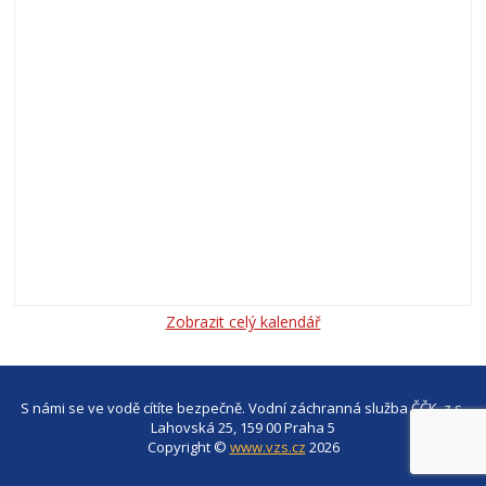
Zobrazit celý kalendář
S námi se ve vodě cítíte bezpečně. Vodní záchranná služba ČČK, z.s.
Lahovská 25, 159 00 Praha 5
Copyright ©
www.vzs.cz
2026