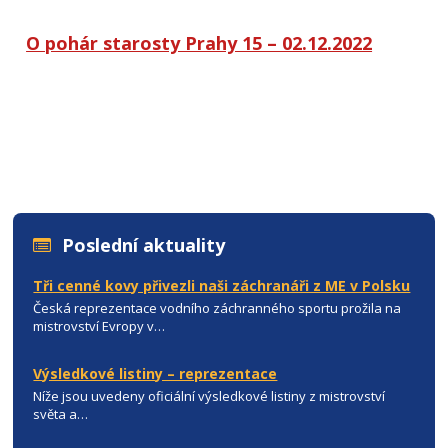
O pohár starosty Prahy 15 – 02.12.2022
Poslední aktuality
Tři cenné kovy přivezli naši záchranáři z ME v Polsku
Česká reprezentace vodního záchranného sportu prožila na
mistrovství Evropy v…
Výsledkové listiny – reprezentace
Níže jsou uvedeny oficiální výsledkové listiny z mistrovství
světa a…