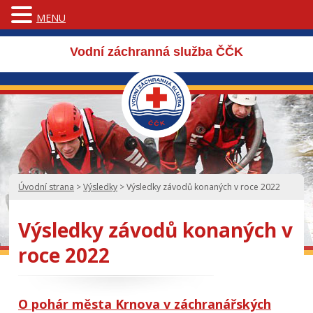
MENU
Vodní záchranná služba ČČK
Úvodní strana
>
Výsledky
>
Výsledky závodů konaných v roce 2022
Výsledky závodů konaných v
roce 2022
O pohár města Krnova v záchranářských