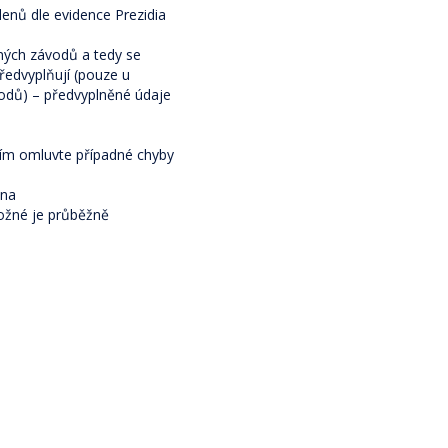
lenů dle evidence Prezidia
ných závodů a tedy se
předvyplňují (pouze u
vodů) – předvyplněné údaje
sím omluvte případné chyby
 na
ožné je průběžně