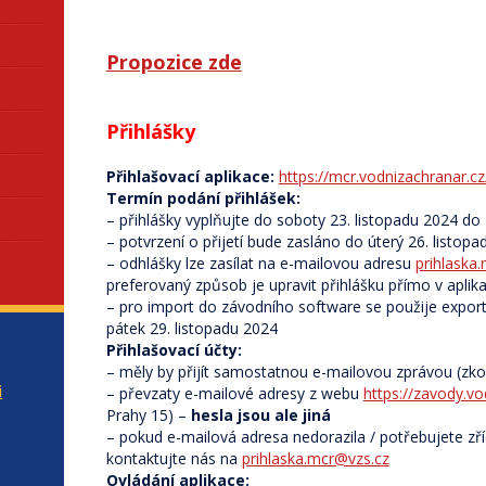
Propozice zde
Přihlášky
Přihlašovací aplikace:
https://mcr.
vodnizachranar.cz
Termín podání přihlášek:
– přihlášky vyplňujte do soboty 23. listopadu 2024 do
– potvrzení o přijetí bude zasláno do úterý 26. listop
– odhlášky lze zasílat na e-mailovou adresu
prihlaska
preferovaný způsob je upravit přihlášku přímo v aplika
– pro import do závodního software se použije export 
pátek 29. listopadu 2024
Přihlašovací účty:
– měly by přijít samostatnou e-mailovou zprávou (zko
i
– převzaty e-mailové adresy z webu
https://zavody.vo
Prahy 15) –
hesla jsou ale jiná
– pokud e-mailová adresa nedorazila / potřebujete zříd
kontaktujte nás na
prihlaska.mcr@vzs.cz
Ovládání aplikace: