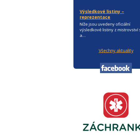
Výsledkové listiny –
reprezentace
Níže jsou uvedeny oficiální
výsledkové listiny z mistrovství
a…
Všechny aktuality