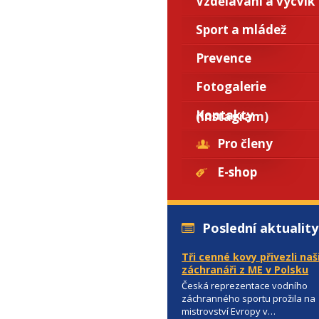
Vzdělávání a výcvik
Sport a mládež
Prevence
Fotogalerie
Kontakty
(Instagram)
Pro členy
E-shop
Poslední aktuality
Tři cenné kovy přivezli naš
záchranáři z ME v Polsku
Česká reprezentace vodního
záchranného sportu prožila na
mistrovství Evropy v…