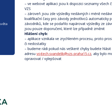
– ve webové aplikaci jsou k dispozici seznamy všech č
VZS
– zároveň jsou zde výsledky nedávných i méně nedáv
kvalifikační časy pro závody jednotlivců automaticky 
závodníků, kde se podařilo napárovat výsledky ze zá
 světa
jsou pouze doporučení, které lze případně změnit
Hlášení chyb:
– aplikace vznikala ve zrychleném procesu, proto pro
či nedostatky
– budeme rádi pokud nás veškeré chyby budete hlásit
adresu
vojtech.svandelik@vzs-praha15.
cz
, aby bylo m
opravovat / vylepšovat