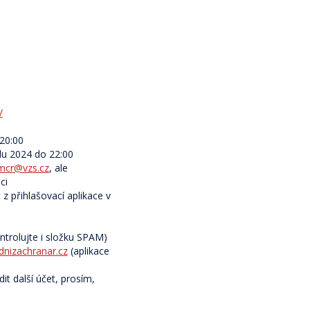
/
 20:00
adu 2024 do 22:00
.mcr@vzs.cz
, ale
ci
z přihlašovací aplikace v
ntrolujte i složku SPAM)
dnizachranar.
cz
(aplikace
it další účet, prosím,