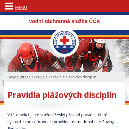
MENU
Vodní záchranná služba ČČK
Úvodní strana
>
Pravidla
>
Pravidla plážových disciplín
Pravidla plážových disciplín
V této sekci je ke stažení český překlad pravidel, které
vychází z mezinárodních pravidel International Life Saving
Federation: