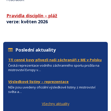
Pravidla disciplín – pláž
verze: květen 2026
Poslední aktuality
Tři cenné kovy přivezli naši záchranáři z ME v Polsku
Česká reprezentace vodního záchranného sportu prožila na
mistrovství Evropy v…
Výsledkové listiny – reprezentace
Níže jsou uvedeny oficiální výsledkové listiny z mistrovství
světa a…
Všechny aktuality